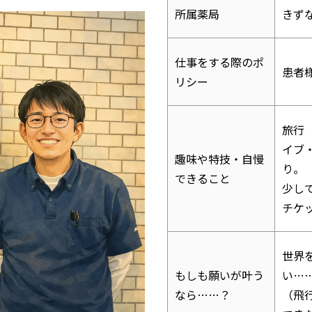
所属薬局
きず
仕事をする際のポ
患者
リシー
旅行
イブ
趣味や特技・自慢
り。
できること
少し
チケ
世界
もしも願いが叶う
い…
なら……？
（飛行