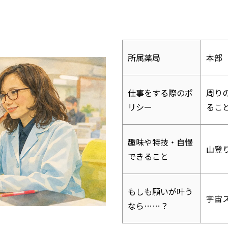
所属薬局
本部
仕事をする際のポ
周り
リシー
るこ
趣味や特技・自慢
山登
できること
もしも願いが叶う
宇宙
なら……？